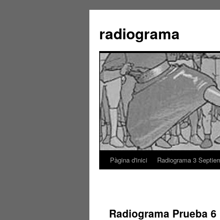
radiograma
Pàgina d'inici
Radiograma 3 Septie
Vés
al
contingut
Radiograma Prueba 6 