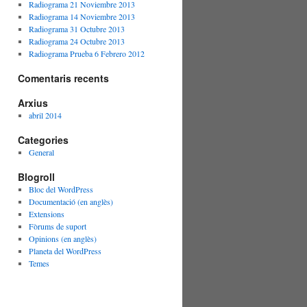
Radiograma 21 Noviembre 2013
Radiograma 14 Noviembre 2013
Radiograma 31 Octubre 2013
Radiograma 24 Octubre 2013
Radiograma Prueba 6 Febrero 2012
Comentaris recents
Arxius
abril 2014
Categories
General
Blogroll
Bloc del WordPress
Documentació (en anglès)
Extensions
Fòrums de suport
Opinions (en anglès)
Planeta del WordPress
Temes