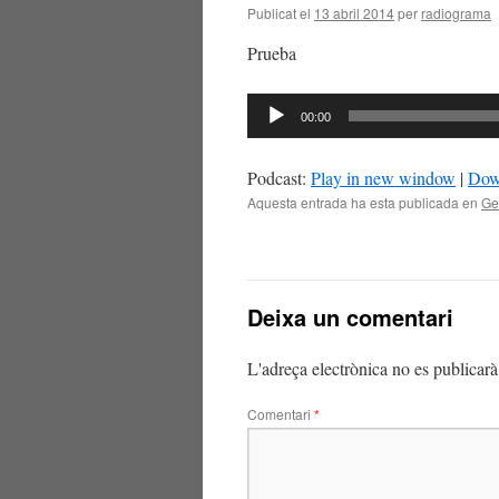
Publicat el
13 abril 2014
per
radiograma
Prueba
Reproductor
00:00
d'àudio
Podcast:
Play in new window
|
Dow
Aquesta entrada ha esta publicada en
Ge
Deixa un comentari
L'adreça electrònica no es publicarà
Comentari
*